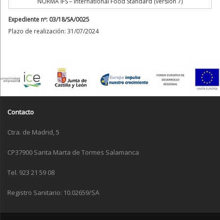
NORMA IFS – International Food Standard (versión 7)
Expediente nº: 03/18/SA/0025
Plazo de realización: 31/07/2024
Contacto
Ctra. de Madrid, 5
CP37900 Santa Marta de Tormes Salamanca
Tel. 923 21 59 08
Registro Sanitario: 10.02659/SA