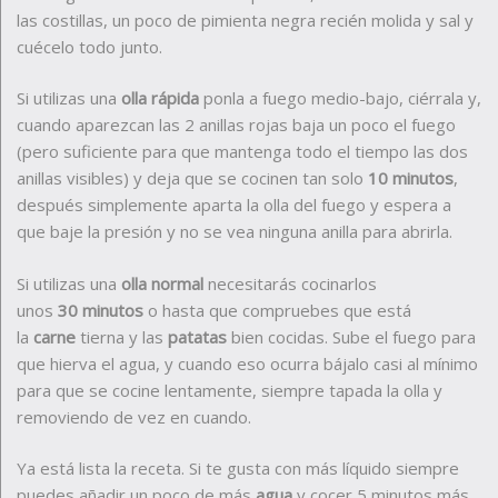
las costillas, un poco de pimienta negra recién molida y sal y
cuécelo todo junto.
Si utilizas una
olla rápida
ponla a fuego medio-bajo, ciérrala y,
cuando aparezcan las 2 anillas rojas baja un poco el fuego
(pero suficiente para que mantenga todo el tiempo las dos
anillas visibles) y deja que se cocinen tan solo
10 minutos
,
después simplemente aparta la olla del fuego y espera a
que baje la presión y no se vea ninguna anilla para abrirla.
Si utilizas una
olla normal
necesitarás cocinarlos
unos
30 minutos
o hasta que compruebes que está
la
carne
tierna y las
patatas
bien cocidas. Sube el fuego para
que hierva el agua, y cuando eso ocurra bájalo casi al mínimo
para que se cocine lentamente, siempre tapada la olla y
removiendo de vez en cuando.
Ya está lista la receta. Si te gusta con más líquido siempre
puedes añadir un poco de más
agua
y cocer 5 minutos más