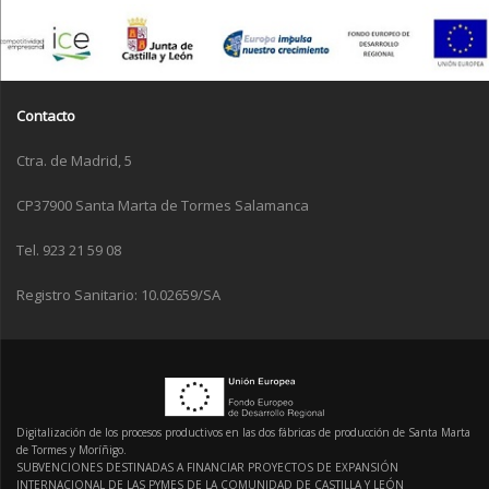
Contacto
Ctra. de Madrid, 5
CP37900 Santa Marta de Tormes Salamanca
Tel. 923 21 59 08
Registro Sanitario: 10.02659/SA
Digitalización de los procesos productivos en las dos fábricas de producción de Santa Marta
de Tormes y Moríñigo.
SUBVENCIONES DESTINADAS A FINANCIAR PROYECTOS DE EXPANSIÓN
INTERNACIONAL DE LAS PYMES DE LA COMUNIDAD DE CASTILLA Y LEÓN