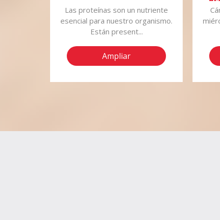
A
ender el
Las proteínas son un nutriente
Cá
CAL
no de los
esencial para nuestro organismo.
miér
.
Están present...
Ampliar