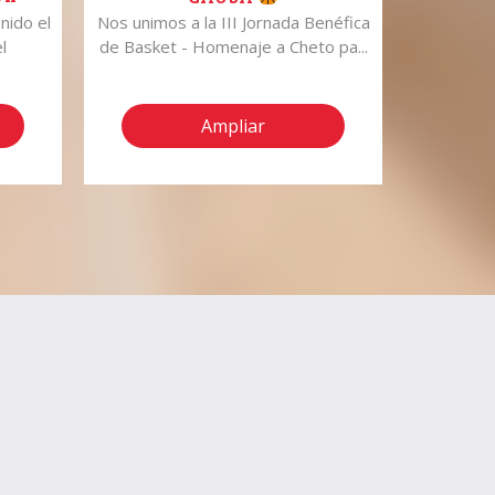
storia
nido el
Nos unimos a la III Jornada Benéfica
Ven 
l
de Basket - Homenaje a Cheto pa...
GOURMETS
1
Ampliar