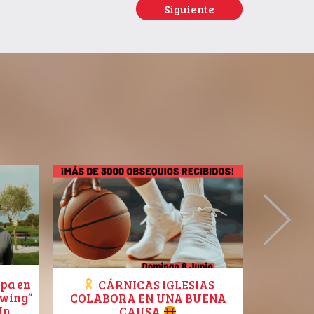
Siguiente
ipa en
Ven a 
CÁRNICAS IGLESIAS
Swing”
GOURM
COLABORA EN UNA BUENA
Un
del 7
CAUSA