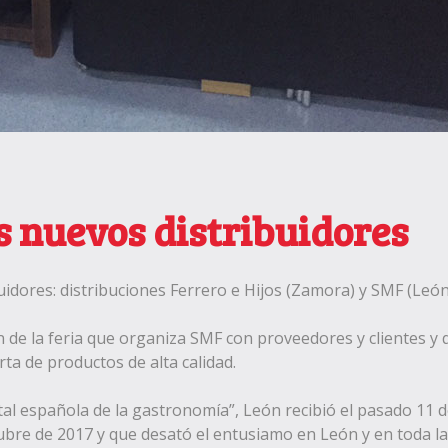
 nuevos distribuidores
idores: distribuciones Ferrero e Hijos (Zamora) y SMF (Le
ón de la feria que organiza SMF con proveedores y clientes y 
ta de productos de alta calidad.
ital española de la gastronomía”, León recibió el pasado 11 de
bre de 2017 y que desató el entusiamo en León y en toda la 