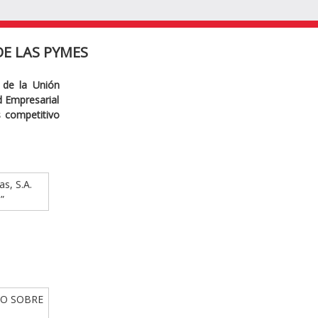
E LAS PYMES
 de la Unión
ad Empresarial
s competitivo
as, S.A.
”
IO SOBRE