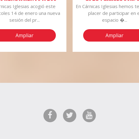
LUMNOS DE COLEGIO
recorrido por nuestra hi
rnicas Iglesias acogió este
En Cárnicas Iglesias hemos te
ASANZ DE SALAMANCA
en el hoyo 7.
coles 14 de enero una nueva
placer de participar en e
sesión del pr...
espacio �...
Ampliar
Ampliar