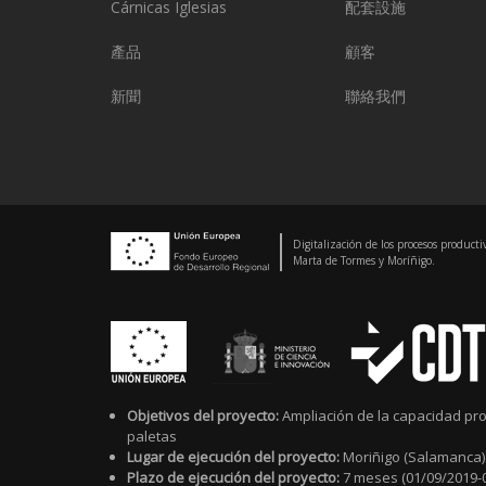
Cárnicas Iglesias
配套設施
產品
顧客
新聞
聯絡我們
Digitalización de los procesos producti
Marta de Tormes y Moríñigo.
Objetivos del proyecto:
Ampliación de la capacidad pro
paletas
Lugar de ejecución del proyecto:
Moriñigo (Salamanca)
Plazo de ejecución del proyecto:
7 meses (01/09/2019-