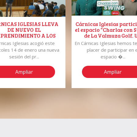
NICAS IGLESIAS LLEVA
Cárnicas Iglesias partic
DE NUEVO EL
el espacio “Charlas con 
PRENDIMIENTO A LOS
de La Valmuza Golf. 
LUMNOS DE COLEGIO
recorrido por nuestra hi
rnicas Iglesias acogió este
En Cárnicas Iglesias hemos te
ASANZ DE SALAMANCA
en el hoyo 7.
coles 14 de enero una nueva
placer de participar en e
sesión del pr...
espacio �...
Ampliar
Ampliar