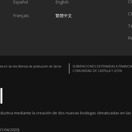
Ct
Español
English
C
Français
繁體中文
Te
Re
vos en las dos fábricas de producción de Santa
SUBVENCIONES DESTINADAS A FINANCIA
COMUNIDAD DE CASTILLA Y LEÓN
ductiva mediante la creación de dos nuevas bodegas climatizadas en las 
01/04/2020)