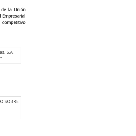
 de la Unión
ad Empresarial
s competitivo
as, S.A.
”
IO SOBRE