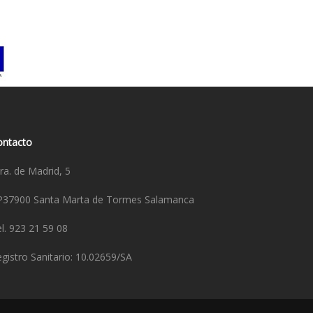
ontacto
ra. de Madrid, 5
P37900 Santa Marta de Tormes Salamanca
l. 923 21 59 08
gistro Sanitario: 10.02659/SA