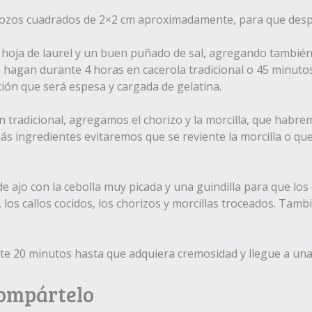
 trozos cuadrados de 2×2 cm aproximadamente, para que des
hoja de laurel y un buen puñado de sal, agregando también 
e hagan durante 4 horas en cacerola tradicional o 45 minutos 
ción que será espesa y cargada de gelatina.
 tradicional, agregamos el chorizo y la morcilla, que habrem
ás ingredientes evitaremos que se reviente la morcilla o q
ajo con la cebolla muy picada y una guindilla para que los 
os callos cocidos, los chorizos y morcillas troceados. Tam
e 20 minutos hasta que adquiera cremosidad y llegue a una
Compártelo