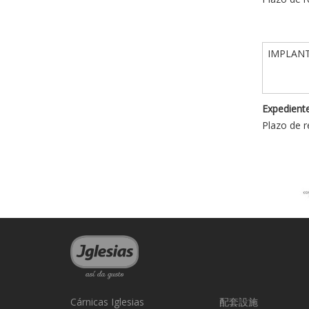
IMPLANT
Expediente
Plazo de r
Cárnicas Iglesias
配套設施