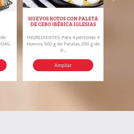
HUEVOS ROTOS CON PALETA
ENERO 
DE CEBO IBÉRICA IGLESIAS
 de
INGREDIENTES: Para 4 personas 4
Reveren
SIAS,
Huevos 500 g de Patatas 200 g de
este prod
P...
Ampliar