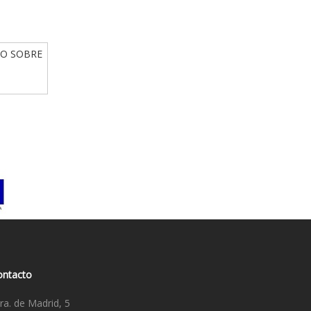
IO SOBRE
ontacto
ra. de Madrid, 5