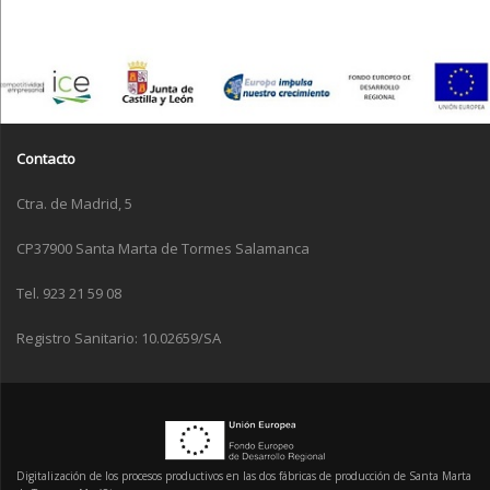
Contacto
Ctra. de Madrid, 5
CP37900 Santa Marta de Tormes Salamanca
Tel. 923 21 59 08
Registro Sanitario: 10.02659/SA
Digitalización de los procesos productivos en las dos fábricas de producción de Santa Marta