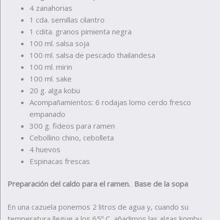
4 zanahorias
1 cda. semillas cilantro
1 cdita. granos pimienta negra
100 ml. salsa soja
100 ml. salsa de pescado thailandesa
100 ml. mirin
100 ml. sake
20 g. alga kobu
Acompañamientos: 6 rodajas lomo cerdo fresco
empanado
300 g. fideos para ramen
Cebollino chino, cebolleta
4 huevos
Espinacas frescas
Preparación del caldo para el ramen. Base de la sopa
En una cazuela ponemos 2 litros de agua y, cuando su
temperatura llegue a los 65º C, añadimos las algas kombu.