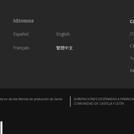
Idiomas
C
Ct
Español
English
C
Français
繁體中文
Te
Re
vos en las dos fábricas de producción de Santa
SUBVENCIONES DESTINADAS A FINANCIA
COMUNIDAD DE CASTILLA Y LEÓN