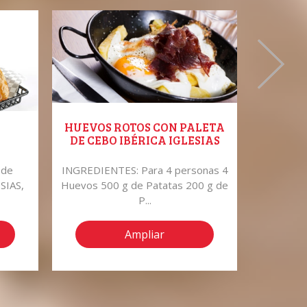
HUEVOS ROTOS CON PALETA
ENERO 
DE CEBO IBÉRICA IGLESIAS
 de
INGREDIENTES: Para 4 personas 4
Reveren
SIAS,
Huevos 500 g de Patatas 200 g de
este prod
P...
Ampliar