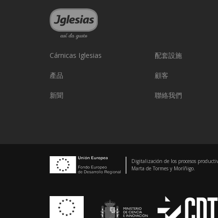
Cárnicas Iglesias
配套設施
產品
顧客
新聞
聯絡我們
Digitalización de los procesos producti
Marta de Tormes y Moríñigo.