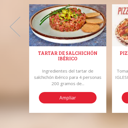
TARTAR DE SALCHICHÓN
PIZ
IBÉRICO
leras 10
Ingredientes del tartar de
Tomat
 1 puerro
salchichón ibérico para 4 personas
IGLESI
200 gramos de...
Ampliar