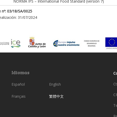
NORMA IFS – International Food Standard (versión 7)
 nº: 03/18/SA/0025
ealización: 31/07/2024
Idiomas
C
Ct
Español
English
C
Français
繁體中文
Te
Re