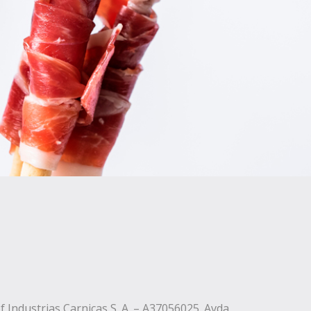
f Industrias Carnicas S. A. – A37056025. Avda