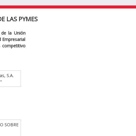
E LAS PYMES
 de la Unión
ad Empresarial
s competitivo
as, S.A.
”
IO SOBRE