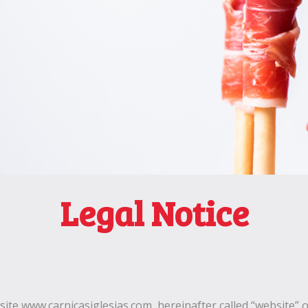
Legal Notice
site www.carnicasiglesias.com, hereinafter called “website” o