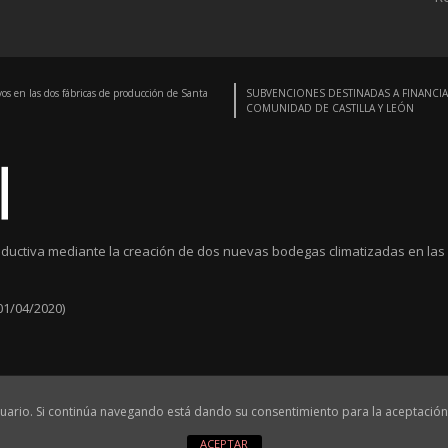
vos en las dos fábricas de producción de Santa
SUBVENCIONES DESTINADAS A FINANCIA
COMUNIDAD DE CASTILLA Y LEÓN
ductiva mediante la creación de dos nuevas bodegas climatizadas en las 
01/04/2020)
|
|
health and quality
 usuario. Si continúa navegando está dando su consentimiento para la aceptaci
ACEPTAR