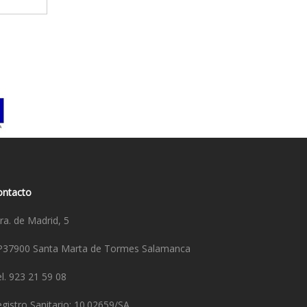
ontacto
ra. de Madrid, 5
P37900 Santa Marta de Tormes Salamanca
l. 923 21 59 08
gistro Sanitario: 10.02659/SA