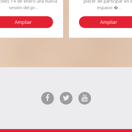
coles 14 de enero una nueva
placer de participar en e
sesión del pr...
espacio �...
Ampliar
Ampliar