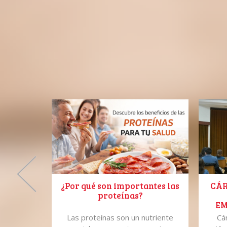
¿Por qué son importantes las
CÁR
proteínas?
EM
A
leras 10
Las proteínas son un nutriente
Cá
CAL