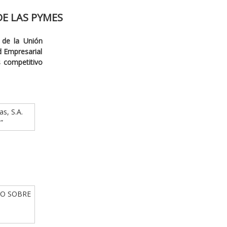
E LAS PYMES
 de la Unión
ad Empresarial
s competitivo
as, S.A.
”
IO SOBRE