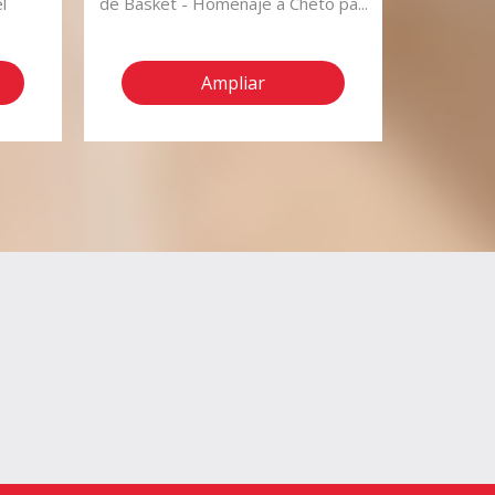
l
de Basket - Homenaje a Cheto pa...
GOURMETS
1
Ampliar