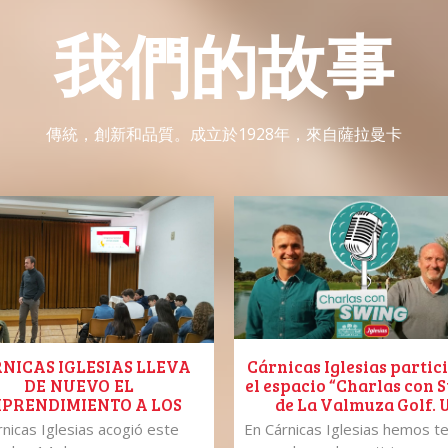
我們的故事
傳統，創新和品質。成立於1928年，來自薩拉曼卡
NICAS IGLESIAS LLEVA
Cárnicas Iglesias partic
DE NUEVO EL
el espacio “Charlas con 
PRENDIMIENTO A LOS
de La Valmuza Golf. 
LUMNOS DE COLEGIO
recorrido por nuestra hi
rnicas Iglesias acogió este
En Cárnicas Iglesias hemos te
ASANZ DE SALAMANCA
en el hoyo 7.