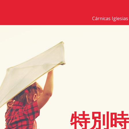
Cárnicas Iglesias
特別時