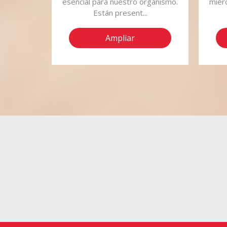
 1 puerro
esencial para nuestro organismo.
miér
Están present...
Ampliar