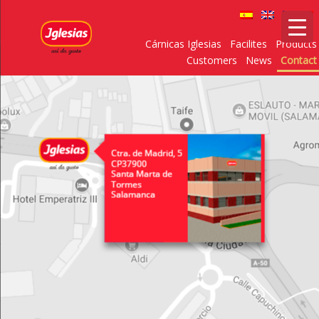
Cárnicas Iglesias
Facilites
Products
Customers
News
Contact