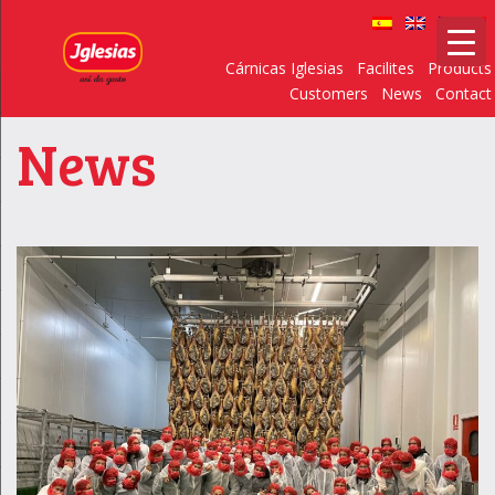
Cárnicas Iglesias
Facilites
Products
Customers
News
Contact
News