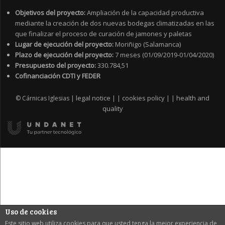
Objetivos del proyecto:
Ampliación de la capacidad productiva
mediante la creación de dos nuevas bodegas climatizadas en las
que finalizar el proceso de curación de jamones y paletas
Lugar de ejecución del proyecto:
Moriñigo (Salamanca)
Plazo de ejecución del proyecto:
7 meses (01/09/2019-01/04/2020)
Presupuesto del proyecto:
330.784,51
Cofinanciación CDTI y FEDER
legal notice
cookies policy
health and
© Cárnicas Iglesias |
|
|
|
|
quality
Uso de cookies
Este sitio web utiliza cookies para que usted tenga la mejor experiencia de