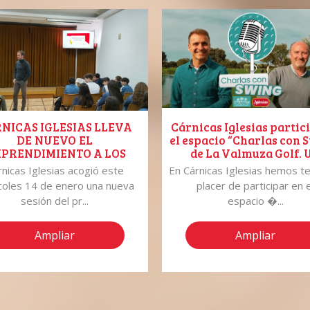
NICAS IGLESIAS LLEVA
Cárnicas Iglesias partic
DE NUEVO EL
el espacio “Charlas con 
PRENDIMIENTO A LOS
de La Valmuza Golf. 
LUMNOS DE COLEGIO
recorrido por nuestra hi
rnicas Iglesias acogió este
En Cárnicas Iglesias hemos te
ASANZ DE SALAMANCA
en el hoyo 7.
coles 14 de enero una nueva
placer de participar en e
sesión del pr...
espacio �...
Ampliar
Ampliar