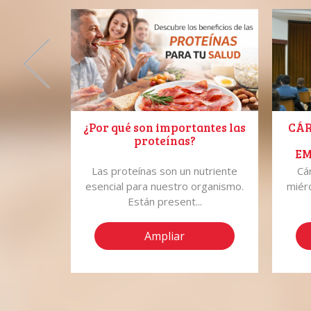
o Español
¿Por qué son importantes las
CÁR
proteínas?
EM
A
ender el
Las proteínas son un nutriente
Cá
CAL
no de los
esencial para nuestro organismo.
miér
.
Están present...
Ampliar