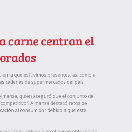
la carne centran el
borados
s, en la que estuvimos presentes, así como a
les cadenas de supermercados del país.
Almansa, quien aseguró que el conjunto del
 competitivo”. Almansa destacó retos de
icación al consumidor debido a que este
coc ha asegurado que en el nuevo entorno en