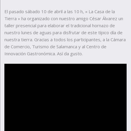
El pasado sábado 10 de abril a las 10 h, « La Casa de la
Tierra » ha organizado con nuestro amigo César Álvarez un
taller presencial para elaborar el tradicional hornazo de
nuestro lunes de aguas para disfrutar de este típico día de
nuestra tierra. Gracias a todos los participantes, a la Cámara
de Comercio, Turismo de Salamanca y al Centro de
Innovación Gastronómica. Así da gusto.