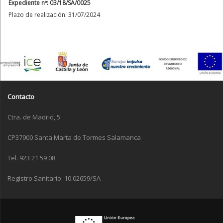
Expediente nº: 03/18/SA/0025
Plazo de realización: 31/07/2024
Contacto
Ctra. de Madrid, 5
CP37900 Santa Marta de Tormes Salamanca
Tel. 923 21 59 08
Registro Sanitario: 10.02659/SA