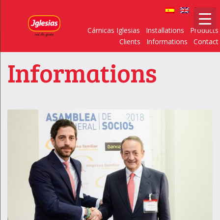
Cárnicas Iglesias
Installations
Products
Clients
Informations
Contact
Informations