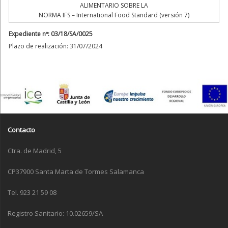
ALIMENTARIO SOBRE LA
NORMA IFS – International Food Standard (versión 7)
Expediente nº: 03/18/SA/0025
Plazo de realización: 31/07/2024
Contacto
Ctra. de Madrid, 5
CP37900 Santa Marta de Tormes Salamanca
Tel. 923 21 59 08
Registro Sanitario: 10.02659/SA