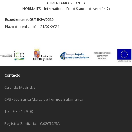
ALIMENTARIO SOBRE LA
NORMA IFS – International Food Standard (versión 7)
Expediente nº: 03/18/SA/0025
Plazo de realización: 31/07/2024
Contacto
Ctra. de Madrid, 5
CP37900 Santa Marta de Tormes Salamanca
Tel. 923 21 59 08
Registro Sanitario: 10.02659/SA