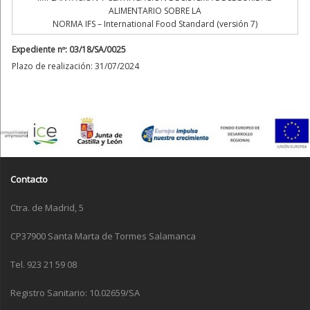
ALIMENTARIO SOBRE LA
NORMA IFS – International Food Standard (versión 7)
Expediente nº: 03/18/SA/0025
Plazo de realización: 31/07/2024
Contacto
Ctra. de Madrid, 5
CP37900 Santa Marta de Tormes Salamanca
Tel. 923 21 59 08
Registro Sanitario: 10.02659/SA