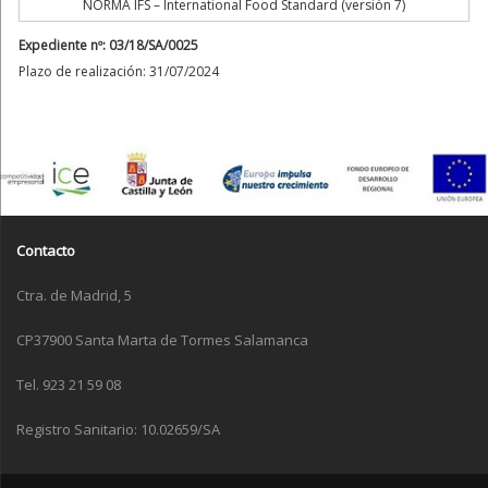
NORMA IFS – International Food Standard (versión 7)
Expediente nº: 03/18/SA/0025
Plazo de realización: 31/07/2024
Contacto
Ctra. de Madrid, 5
CP37900 Santa Marta de Tormes Salamanca
Tel. 923 21 59 08
Registro Sanitario: 10.02659/SA