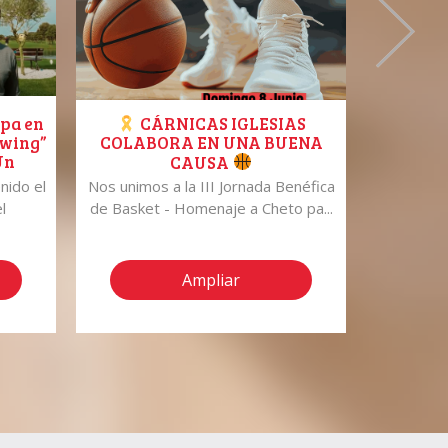
ipa en
Ven a 
CÁRNICAS IGLESIAS
Swing”
GOURM
COLABORA EN UNA BUENA
Un
del 7
CAUSA
storia
nido el
Nos unimos a la III Jornada Benéfica
Ven 
l
de Basket - Homenaje a Cheto pa...
GOURMETS
1
Ampliar