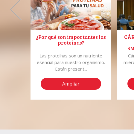
o Español
¿Por qué son importantes las
CÁR
proteínas?
EM
A
ender el
Las proteínas son un nutriente
Cá
CAL
no de los
esencial para nuestro organismo.
miér
.
Están present...
Ampliar