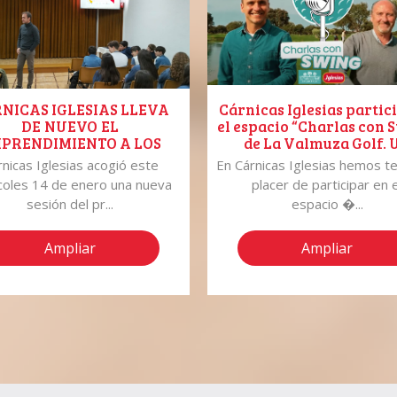
NICAS IGLESIAS LLEVA
Cárnicas Iglesias partic
DE NUEVO EL
el espacio “Charlas con 
PRENDIMIENTO A LOS
de La Valmuza Golf. 
LUMNOS DE COLEGIO
recorrido por nuestra hi
rnicas Iglesias acogió este
En Cárnicas Iglesias hemos te
ASANZ DE SALAMANCA
en el hoyo 7.
coles 14 de enero una nueva
placer de participar en e
sesión del pr...
espacio �...
Ampliar
Ampliar