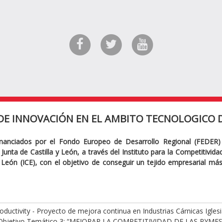
DE INNOVACIÓN EN EL AMBITO TECNOLOGICO D
inanciados por el Fondo Europeo de Desarrollo Regional (FEDER)
Junta de Castilla y León, a través del Instituto para la Competitivid
y León (ICE), con el objetivo de conseguir un tejido empresarial má
ductivity - Proyecto de mejora continua en Industrias Cárnicas Iglesi
Objetivo Temático 3: “MEJORAR LA COMPETITIVIDAD DE LAS PYMES