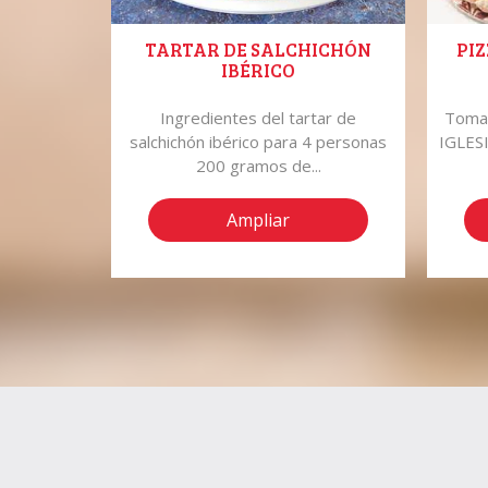
TARTAR DE SALCHICHÓN
PIZ
IBÉRICO
leras 10
Ingredientes del tartar de
Tomat
 1 puerro
salchichón ibérico para 4 personas
IGLESI
200 gramos de...
Ampliar