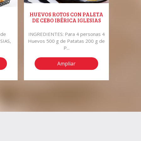
HUEVOS ROTOS CON PALETA
ENERO 
DE CEBO IBÉRICA IGLESIAS
 de
INGREDIENTES: Para 4 personas 4
Reveren
SIAS,
Huevos 500 g de Patatas 200 g de
este prod
P...
Ampliar