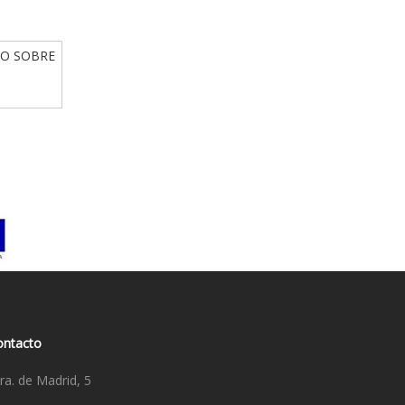
IO SOBRE
ontacto
ra. de Madrid, 5