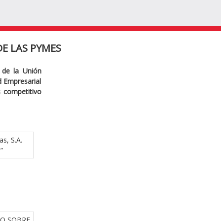
E LAS PYMES
 de la Unión
ad Empresarial
s competitivo
as, S.A.
”
IO SOBRE