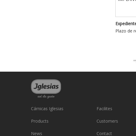
Expediente
Plazo de r
Cárnicas Iglesias
Facilites
Products
Customers
News
Contact