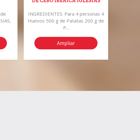
DE CEBO IBÉRICA IGLESIAS
 de
INGREDIENTES: Para 4 personas 4
Reveren
SIAS,
Huevos 500 g de Patatas 200 g de
este prod
P...
Ampliar