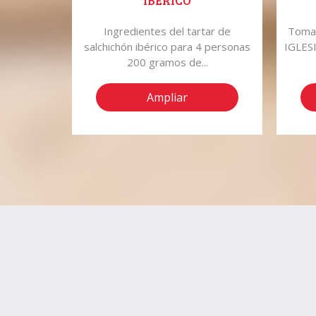
IBÉRICO
leras 10
Ingredientes del tartar de
Tomat
 1 puerro
salchichón ibérico para 4 personas
IGLESI
200 gramos de...
Ampliar