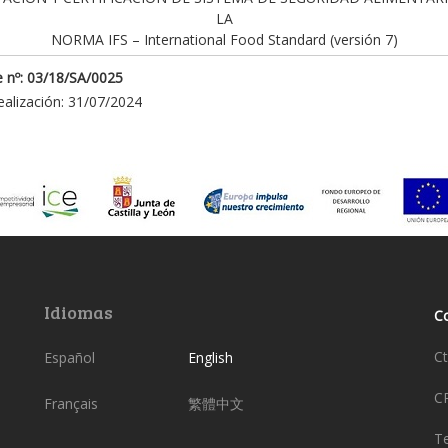
LA
NORMA IFS – International Food Standard (versión 7)
 nº: 03/18/SA/0025
ealización: 31/07/2024
Idiomas
C
Ct
Español
English
C
Français
繁體中文
Te