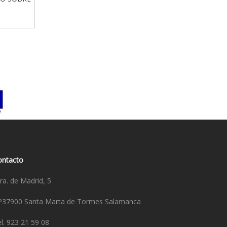
ontacto
ra. de Madrid, 5
P37900 Santa Marta de Tormes Salamanca
l. 923 21 59 08