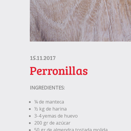
15.11.2017
Perronillas
INGREDIENTES:
¼ de manteca
½ kg de harina
3-4 yemas de huevo
200 gr de azúcar
50 gr de almendra tostada molida