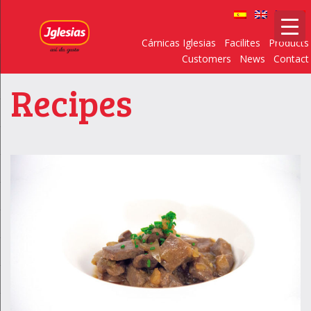
Cárnicas Iglesias
Facilites
Products
Customers
News
Contact
Recipes