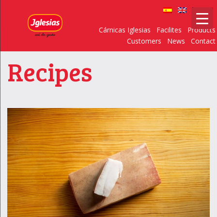
Cárnicas Iglesias
Facilites
Products
Customers
News
Contact
Recipes