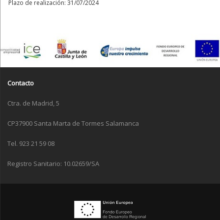
Plazo de realización: 31/07/2024
Contacto
Ctra. de Madrid, 5
CP37900 Santa Marta de Tormes Salamanca
Tel. 923 21 59 08
Registro Sanitario: 10.02659/SA