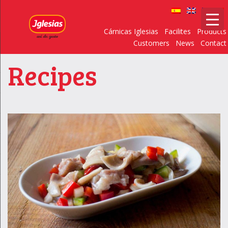
Cárnicas Iglesias
Facilites
Products
Customers
News
Contact
Recipes