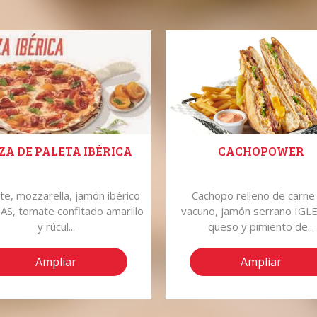
ZA DE PALETA IBÉRICA
CACHOPOWER
e, mozzarella, jamón ibérico
Cachopo relleno de carne
AS, tomate confitado amarillo
vacuno, jamón serrano IGLE
y rúcul...
queso y pimiento de...
Ampliar
Ampliar