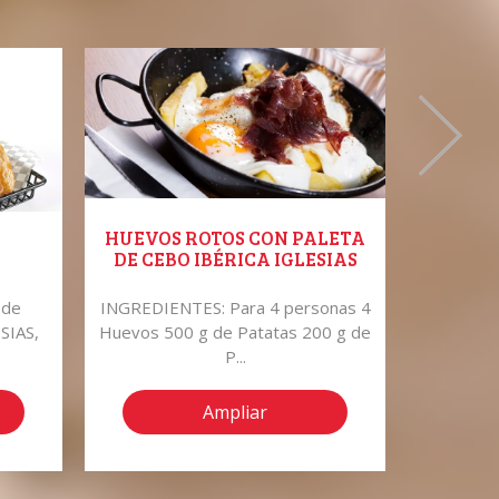
HUEVOS ROTOS CON PALETA
ENERO 
DE CEBO IBÉRICA IGLESIAS
 de
INGREDIENTES: Para 4 personas 4
Reveren
SIAS,
Huevos 500 g de Patatas 200 g de
este prod
P...
Ampliar