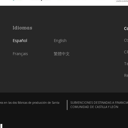
Idiomas
C
Ct
Español
English
C
Français
繁體中文
Te
Re
vos en las dos fábricas de producción de Santa
SUBVENCIONES DESTINADAS A FINANCIA
COMUNIDAD DE CASTILLA Y LEÓN