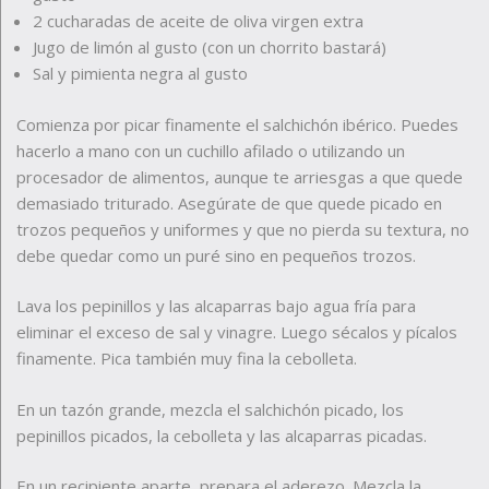
2 cucharadas de aceite de oliva virgen extra
Jugo de limón al gusto (con un chorrito bastará)
Sal y pimienta negra al gusto
Comienza por picar finamente el salchichón ibérico. Puedes
hacerlo a mano con un cuchillo afilado o utilizando un
procesador de alimentos, aunque te arriesgas a que quede
demasiado triturado. Asegúrate de que quede picado en
trozos pequeños y uniformes y que no pierda su textura, no
debe quedar como un puré sino en pequeños trozos.
Lava los pepinillos y las alcaparras bajo agua fría para
eliminar el exceso de sal y vinagre. Luego sécalos y pícalos
finamente. Pica también muy fina la cebolleta.
En un tazón grande, mezcla el salchichón picado, los
pepinillos picados, la cebolleta y las alcaparras picadas.
En un recipiente aparte, prepara el aderezo. Mezcla la